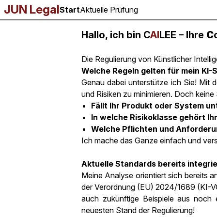
JUN Legal
Start
Aktuelle Prüfung
CAILEE
Hallo, ich bin
C
AI
LEE
– Ihre
C
Die Regulierung von Künstlicher Intelli
Welche Regeln gelten für mein KI
Genau dabei unterstütze ich Sie! Mit 
und Risiken zu minimieren. Doch keine S
Fällt Ihr Produkt oder System un
In welche Risikoklasse gehört Ih
Welche Pflichten und Anforderu
Ich mache das Ganze einfach und verst
Aktuelle Standards bereits integrie
Meine Analyse orientiert sich bereits
der Verordnung (EU) 2024/1689 (KI-VO
auch zukünftige Beispiele aus noch 
neuesten Stand der Regulierung!