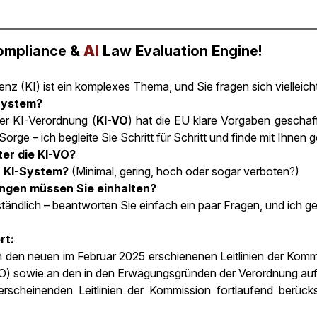
ompliance &
AI
L
aw
E
valuation
E
ngine
!
genz (KI) ist ein komplexes Thema, und Sie fragen sich vielleich
-System?
der KI-Verordnung (
KI-VO
) hat die EU klare Vorgaben geschaf
orge – ich begleite Sie Schritt für Schritt und finde mit Ihnen
ter die KI-VO?
r KI-System?
(Minimal, gering, hoch oder sogar verboten?)
ngen müssen Sie einhalten?
ändlich – beantworten Sie einfach ein paar Fragen, und ich ge
rt:
 an den neuen im Februar 2025 erschienenen Leitlinien der Ko
) sowie an den in den Erwägungsgründen der Verordnung auf
erscheinenden Leitlinien der Kommission fortlaufend berück